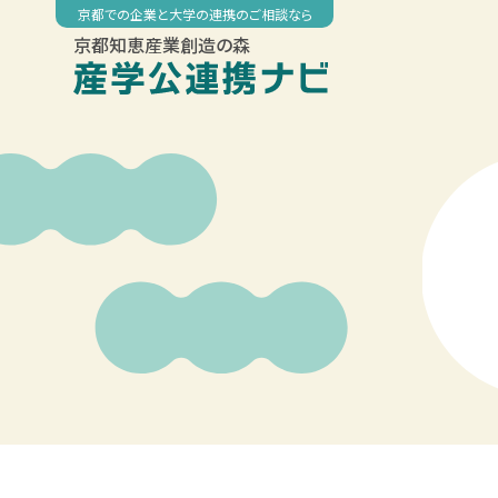
Skip
京都での企業と大学の連携のご相談なら
to
京都知恵産業創造の森
content
00:00
01:00
02:00
03:00
04:00
05:00