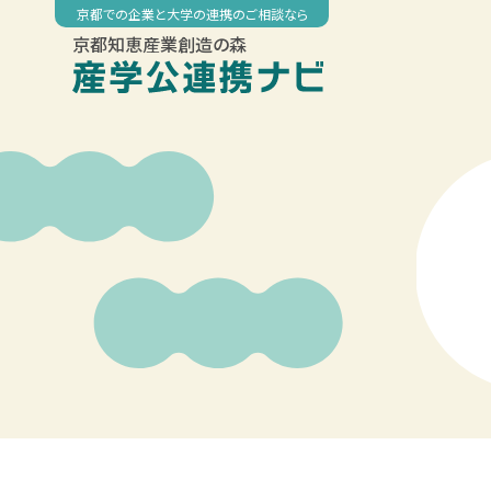
Skip
京都での企業と大学の連携のご相談なら
to
京都知恵産業創造の森
content
00:00
01:00
02:00
03:00
04:00
05:00