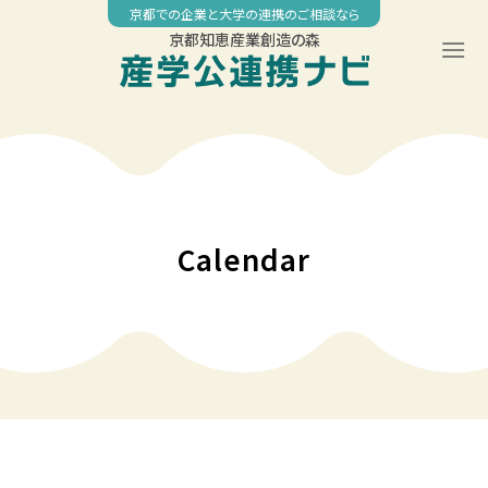
Skip
京都での企業と大学の連携のご相談なら
to
京都知恵産業創造の森
content
00:00
01:00
02:00
Calendar
03:00
04:00
05:00