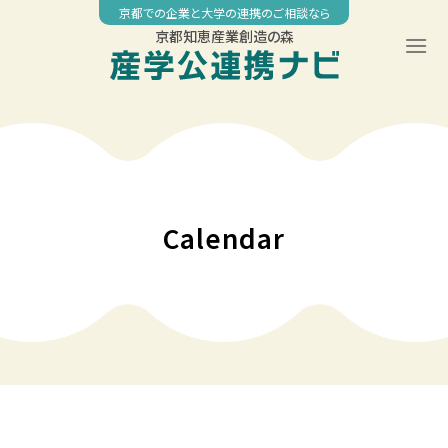
Skip
京都での企業と大学の連携のご相談なら
to
京都知恵産業創造の森
content
00:00
01:00
02:00
Calendar
03:00
04:00
05:00