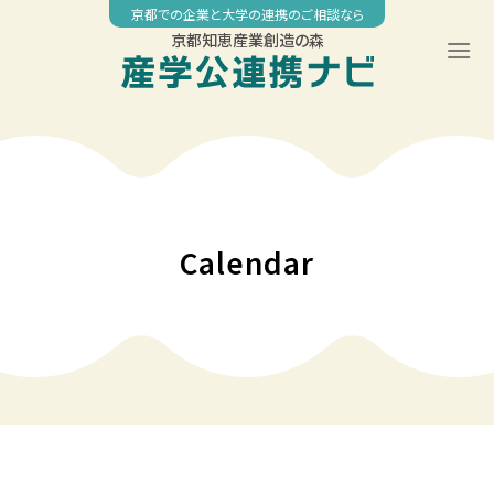
Skip
京都での企業と大学の連携のご相談なら
to
京都知恵産業創造の森
content
00:00
01:00
02:00
Calendar
03:00
04:00
05:00