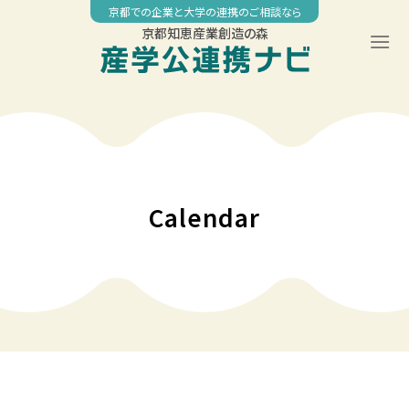
Skip
京都での企業と大学の連携のご相談なら
to
京都知恵産業創造の森
content
00:00
01:00
02:00
Calendar
03:00
04:00
05:00