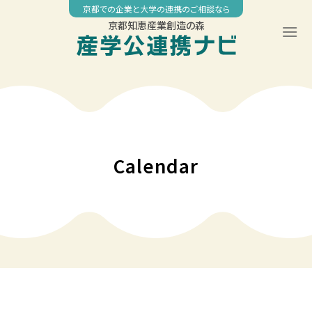
Skip
京都での企業と大学の連携のご相談なら
to
京都知恵産業創造の森
content
00:00
01:00
02:00
Calendar
03:00
04:00
05:00