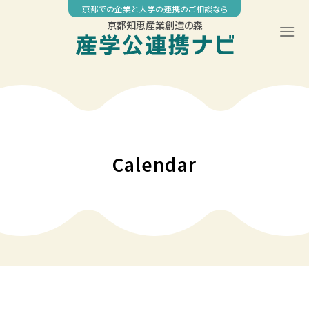
Skip
京都での企業と大学の連携のご相談なら
to
京都知恵産業創造の森
content
00:00
01:00
02:00
Calendar
03:00
04:00
05:00