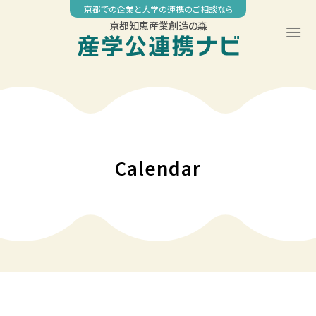
Skip
京都での企業と大学の連携のご相談なら
to
京都知恵産業創造の森
content
00:00
01:00
02:00
Calendar
03:00
04:00
05:00