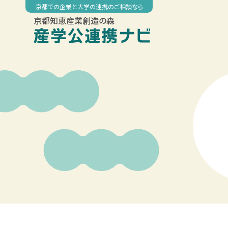
Skip
京都での企業と大学の連携のご相談なら
to
京都知恵産業創造の森
content
00:00
01:00
02:00
03:00
04:00
05:00