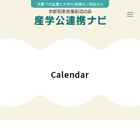
Skip
京都での企業と大学の連携のご相談なら
to
京都知恵産業創造の森
content
00:00
01:00
02:00
Calendar
03:00
04:00
05:00