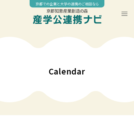
Skip
京都での企業と大学の連携のご相談なら
to
京都知恵産業創造の森
content
00:00
01:00
02:00
Calendar
03:00
04:00
05:00