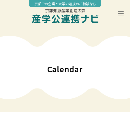
Skip
京都での企業と大学の連携のご相談なら
to
京都知恵産業創造の森
content
00:00
01:00
02:00
Calendar
03:00
04:00
05:00