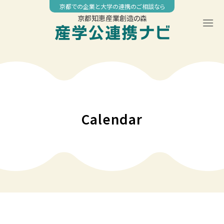
Skip
京都での企業と大学の連携のご相談なら
to
京都知恵産業創造の森
content
00:00
01:00
02:00
Calendar
03:00
04:00
05:00