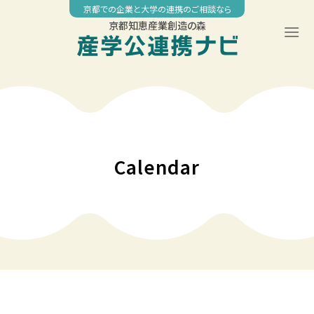
Skip
京都での企業と大学の連携のご相談なら
to
京都知恵産業創造の森
content
00:00
01:00
02:00
Calendar
03:00
04:00
05:00