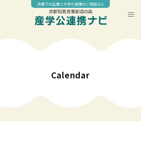
Skip
京都での企業と大学の連携のご相談なら
to
京都知恵産業創造の森
content
00:00
01:00
02:00
Calendar
03:00
04:00
05:00