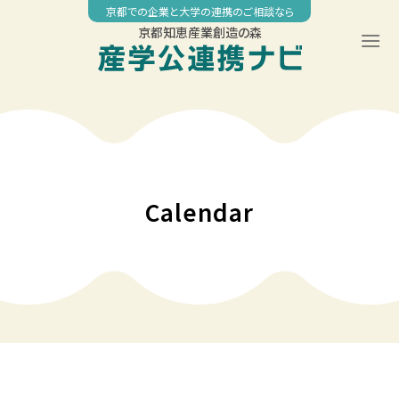
Skip
京都での企業と大学の連携のご相談なら
to
京都知恵産業創造の森
content
00:00
01:00
02:00
Calendar
03:00
04:00
05:00