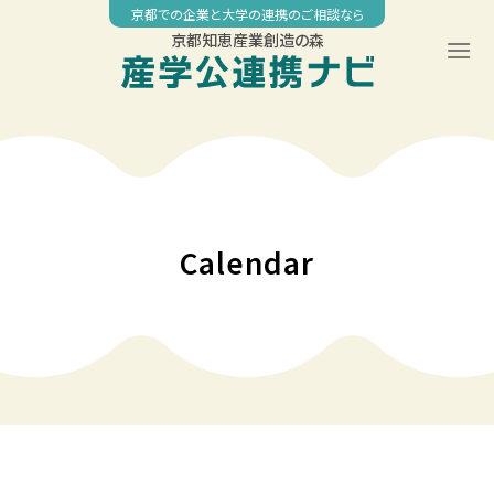
Skip
京都での企業と大学の連携のご相談なら
to
京都知恵産業創造の森
content
00:00
01:00
02:00
Calendar
03:00
04:00
05:00