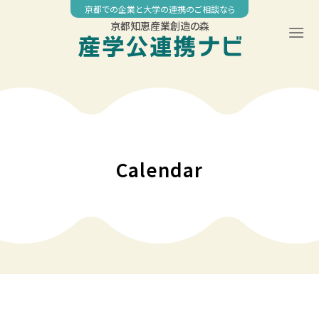
Skip
京都での企業と大学の連携のご相談なら
to
京都知恵産業創造の森
content
00:00
01:00
02:00
Calendar
03:00
04:00
05:00