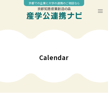
Skip
京都での企業と大学の連携のご相談なら
to
京都知恵産業創造の森
content
00:00
01:00
02:00
Calendar
03:00
04:00
05:00