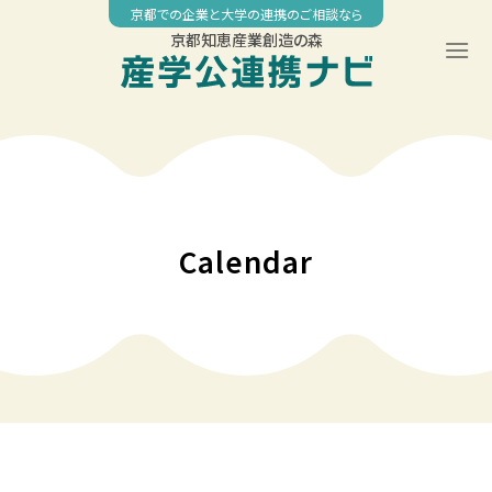
Skip
京都での企業と大学の連携のご相談なら
to
京都知恵産業創造の森
content
00:00
01:00
02:00
Calendar
03:00
04:00
05:00