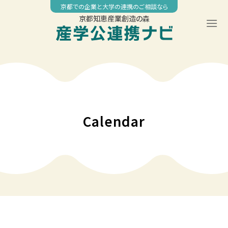
Skip
京都での企業と大学の連携のご相談なら
to
京都知恵産業創造の森
content
00:00
01:00
02:00
Calendar
03:00
04:00
05:00