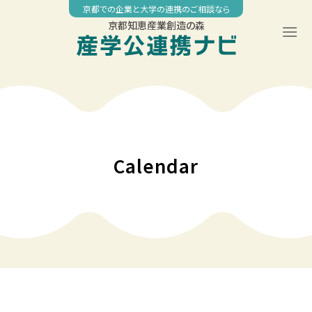
Skip
京都での企業と大学の連携のご相談なら
to
京都知恵産業創造の森
content
00:00
01:00
02:00
Calendar
03:00
04:00
05:00