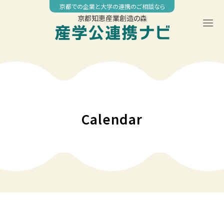
Skip
京都での企業と大学の連携のご相談なら
to
京都知恵産業創造の森
content
Calendar