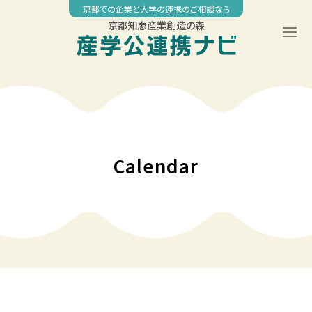
Skip
京都での企業と大学の連携のご相談なら
to
京都知恵産業創造の森
content
Calendar