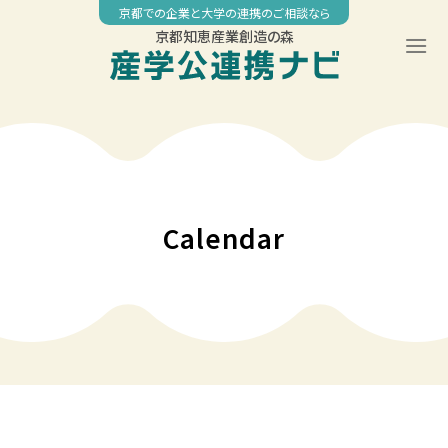
Skip
京都での企業と大学の連携のご相談なら
to
京都知恵産業創造の森
content
Calendar