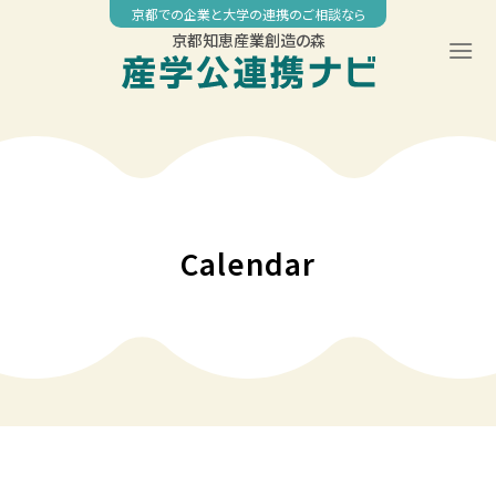
Skip
京都での企業と大学の連携のご相談なら
to
京都知恵産業創造の森
content
Calendar