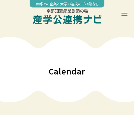
Skip
京都での企業と大学の連携のご相談なら
to
京都知恵産業創造の森
content
Calendar