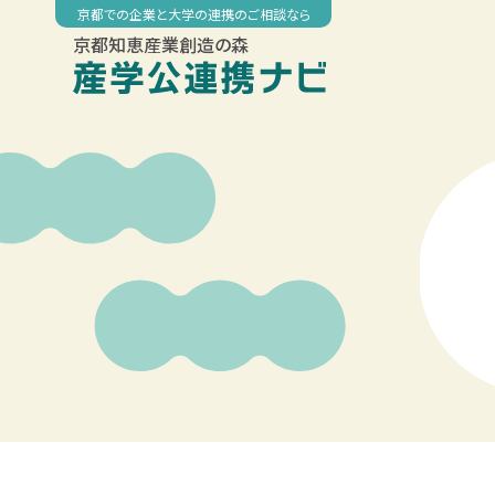
Skip
京都での企業と大学の連携のご相談なら
to
京都知恵産業創造の森
content