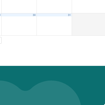
9
30
31