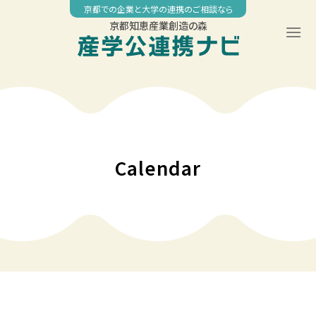
Skip
京都での企業と大学の連携のご相談なら
to
京都知恵産業創造の森
content
Calendar