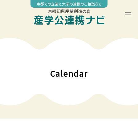
Skip
京都での企業と大学の連携のご相談なら
to
京都知恵産業創造の森
content
Calendar