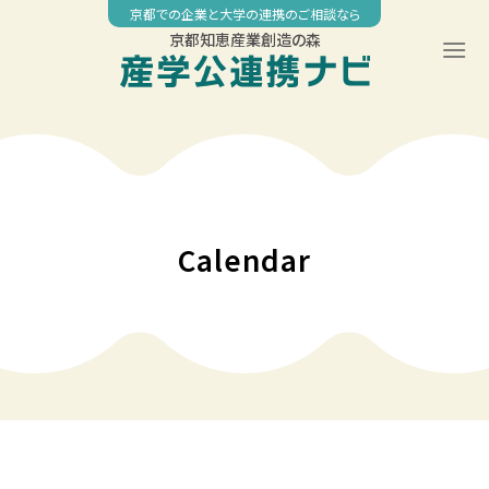
Skip
京都での企業と大学の連携のご相談なら
to
京都知恵産業創造の森
content
Calendar