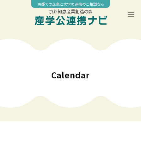
Skip
京都での企業と大学の連携のご相談なら
to
京都知恵産業創造の森
content
Calendar