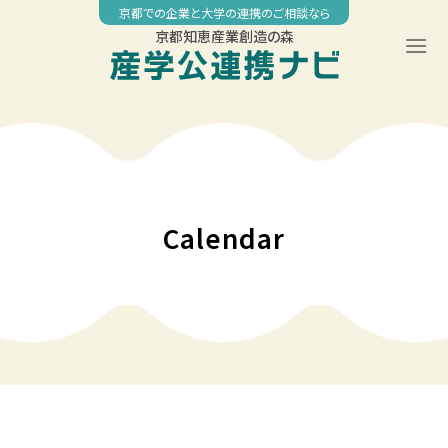
Skip
京都での企業と大学の連携のご相談なら
to
京都知恵産業創造の森
content
Calendar