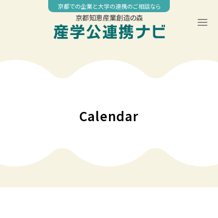
Skip
京都での企業と大学の連携のご相談なら
to
京都知恵産業創造の森
content
Calendar