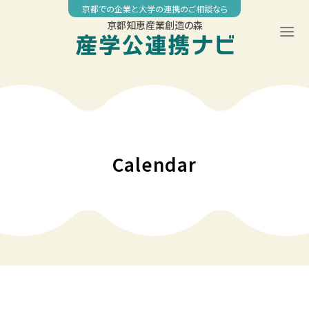
Skip
京都での企業と大学の連携のご相談なら
to
京都知恵産業創造の森
content
Calendar