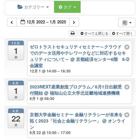
カテゴリー
タグ
12月 2022 – 1月 2025
すべてえ閉じる
すべて開く
12月
ゼロトラストセキュリティセミナー～クラウド
1
でのデータ活用やテレワークなどに対応するセキ
木
ュリティについて～
@ 京都経済センター6階 6-D
会議室
12月 1 @ 14:00 – 16:30
6月
2023NEXT産業創造プログラム／6月1日出願受
1
付開始
@ 福知山公立大学北近畿地域連携機構
木
6月 1 @ 08:30
6月
京都大学金融セミナー 金融リテラシーが未来を
22
拓く2023「社会と金融リテラシー」
@ オンライ
木
ン
6月 22 @ 15:00 – 17:00