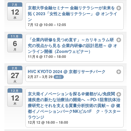
7月
京都大学金融セミナー 金融リテラシーが未来を
12
拓く2023「女性と金融リテラシー」
@ オンライ
水
ン
7月 12 @ 10:00 – 12:05
11月
「企業内研修を見つめ直す」～カリキュラム研
6
究の視点から見る 企業内研修の設計思想～
@ オ
月
ンライン開催（Zoomウェビナー）
11月 6 @ 17:00 – 18:00
2月
HVC KYOTO 2024
@ 京都リサーチパーク
27
2月 27 – 3月 29
終日
火
12月
京大発イノベーションを探る＠健都がん/免疫関
12
連疾患の新たな治療法の開発へ ～PD-1阻害抗体治
木
療研究とそれを支える質量分析技術の貢献～
@ 健
都イノベーションパークNKビル1F ク・ラスター
ラウンジ
12月 12 @ 16:00 – 18:00