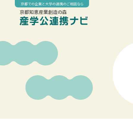
Skip
京都での企業と大学の連携のご相談なら
to
京都知恵産業創造の森
content