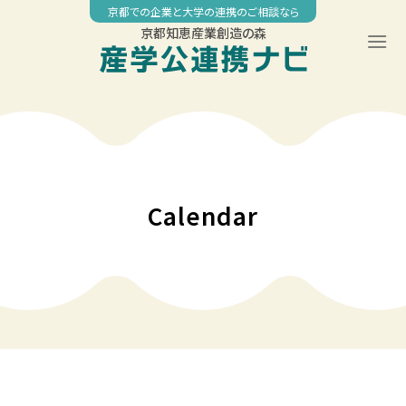
Skip
京都での企業と大学の連携のご相談なら
to
京都知恵産業創造の森
content
Calendar