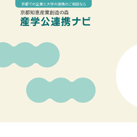
Skip
京都での企業と大学の連携のご相談なら
to
京都知恵産業創造の森
content