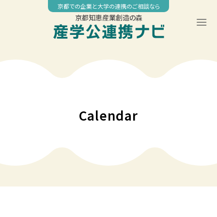
Skip
京都での企業と大学の連携のご相談なら
to
京都知恵産業創造の森
content
Calendar