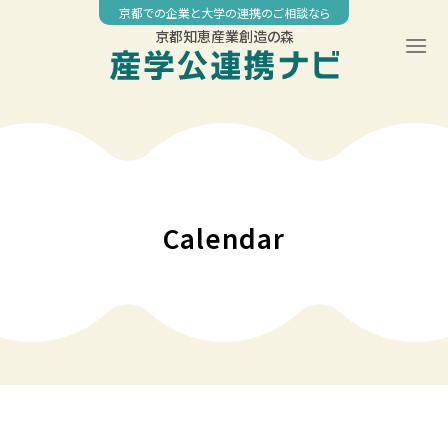
Skip
京都での企業と大学の連携のご相談なら
to
京都知恵産業創造の森
content
Calendar