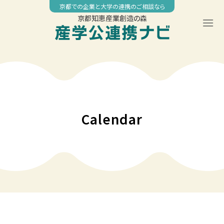
Skip
京都での企業と大学の連携のご相談なら
to
京都知恵産業創造の森
content
Calendar