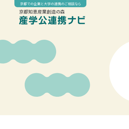
Skip
京都での企業と大学の連携のご相談なら
to
京都知恵産業創造の森
content