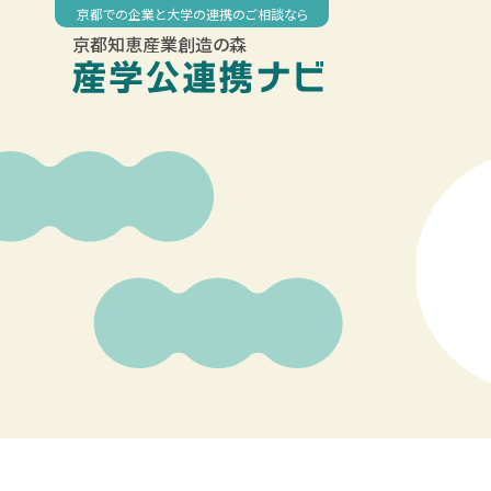
Skip
京都での企業と大学の連携のご相談なら
to
京都知恵産業創造の森
content