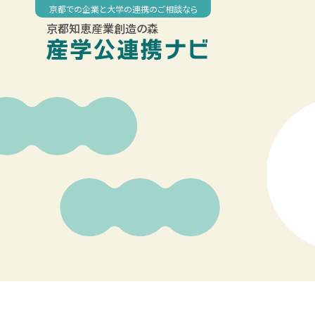
Skip
京都での企業と大学の連携のご相談なら
to
京都知恵産業創造の森
content