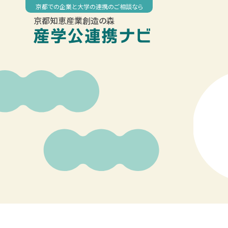
Skip
京都での企業と大学の連携のご相談なら
to
京都知恵産業創造の森
content