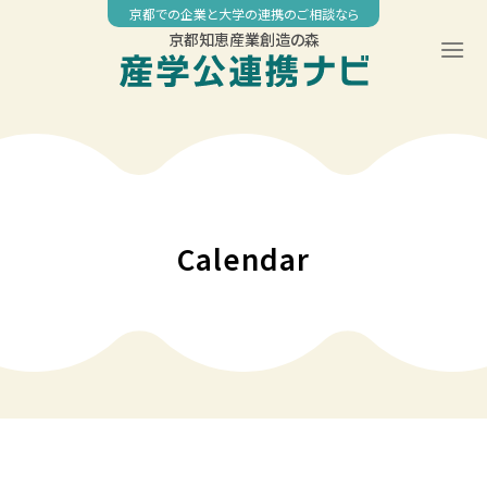
Skip
京都での企業と大学の連携のご相談なら
to
京都知恵産業創造の森
content
Calendar