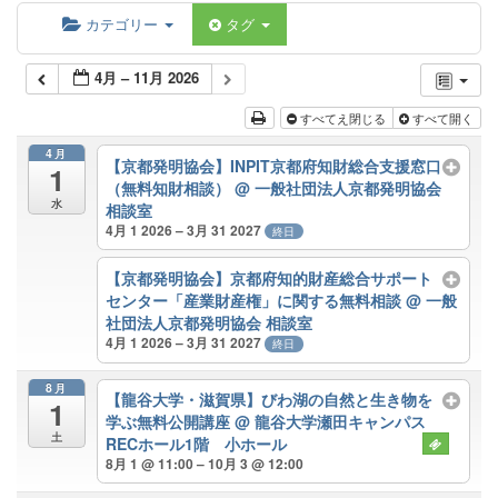
カテゴリー
タグ
4月 – 11月 2026
すべてえ閉じる
すべて開く
4月
【京都発明協会】INPIT京都府知財総合支援窓口
1
（無料知財相談）
@ 一般社団法人京都発明協会
水
相談室
4月 1 2026 – 3月 31 2027
終日
【京都発明協会】京都府知的財産総合サポート
センター「産業財産権」に関する無料相談
@ 一般
社団法人京都発明協会 相談室
4月 1 2026 – 3月 31 2027
終日
8月
【龍谷大学・滋賀県】びわ湖の自然と生き物を
1
学ぶ無料公開講座
@ 龍谷大学瀬田キャンパス
土
RECホール1階 小ホール
8月 1 @ 11:00 – 10月 3 @ 12:00