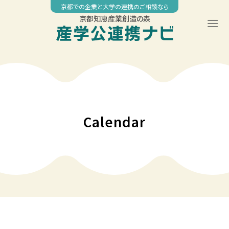
Skip
京都での企業と大学の連携のご相談なら
to
京都知恵産業創造の森
content
Calendar