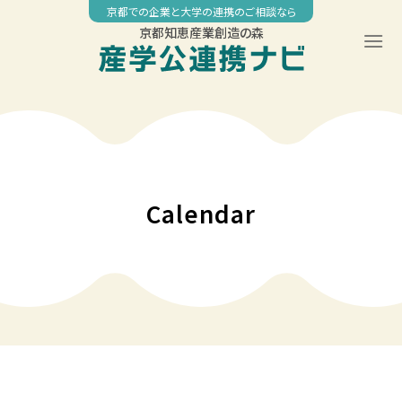
Skip
京都での企業と大学の連携のご相談なら
to
京都知恵産業創造の森
content
Calendar